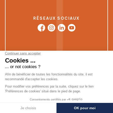
RÉSEAUX SOCIAUX
Mentions
Données
Modifier les
Boondooa
légales
personnelles
cookies
Créations